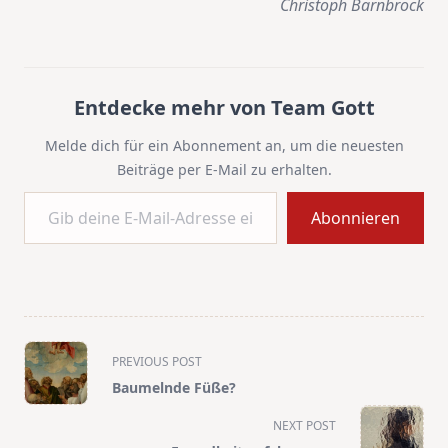
Christoph Barnbrock
Entdecke mehr von Team Gott
Melde dich für ein Abonnement an, um die neuesten
Beiträge per E-Mail zu erhalten.
Gib deine E-Mail-Adresse ein ...
Abonnieren
<span
PREVIOUS POST
class="nav-
Baumelnde Füße?
subtitle
screen-
NEXT POST