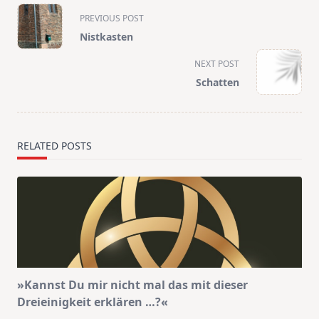
<span
PREVIOUS POST
class="nav-
Nistkasten
subtitle
screen-
NEXT POST
reader-
Schatten
text">Page</span>
RELATED POSTS
»Kannst Du mir nicht mal das mit dieser
Dreieinigkeit erklären …?«