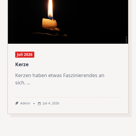
Juli 2026
Kerze
Kerzen haben etwas Faszinierendes an
sich.
...
Admin
Juli 4, 2026