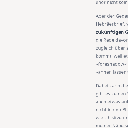
eher nicht sei
Aber der Gedan
Hebräerbrief, 
zukünftigen Gü
die Rede davon
zugleich über s
kommt, weil et
»foreshadow« z
»ahnen lassen
Dabei kann die
gibt es keinen
auch etwas auf
nicht in den Bl
wie ich sitze 
meiner Nähe so