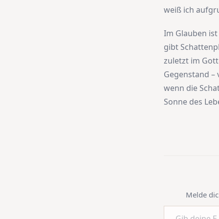
weiß ich aufgr
Im Glauben ist 
gibt Schattenpl
zuletzt im Got
Gegenstand – v
wenn die Schat
Sonne des Lebe
Melde dic
Gib deine E-Mail-Adresse ein ...