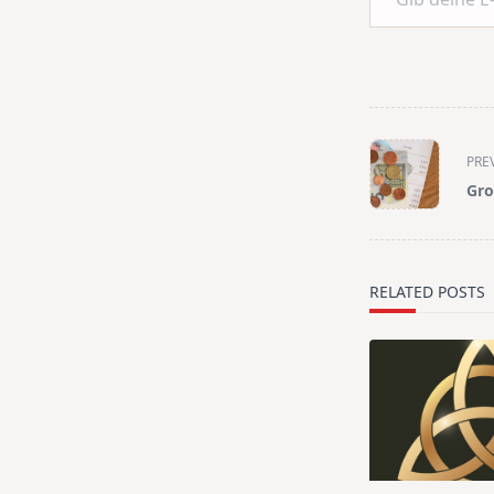
<span
PRE
class="nav-
Gro
subtitle
screen-
reader-
text">Page</s
RELATED POSTS