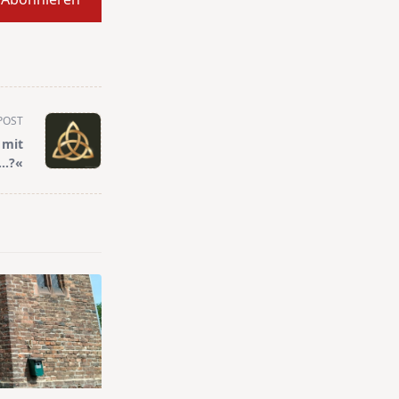
POST
 mit
 …?«