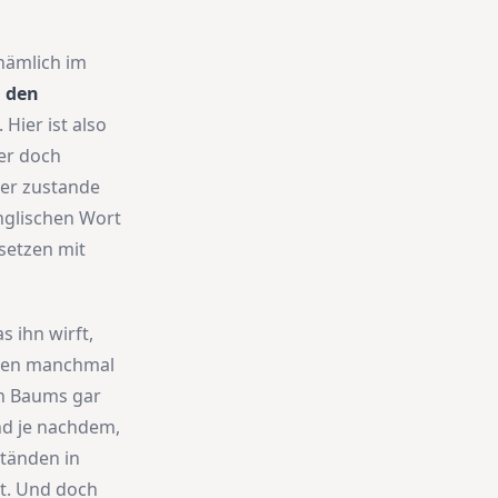
nämlich im
n den
 Hier ist also
er doch
der zustande
nglischen Wort
setzen mit
 ihn wirft,
atten manchmal
en Baums gar
Und je nachdem,
ständen in
t. Und doch