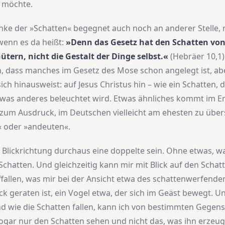
n möchte.
ke der »Schatten« begegnet auch noch an anderer Stelle, 
wenn es da heißt:
»Denn das Gesetz hat den Schatten vo
tern, nicht die Gestalt der Dinge selbst.«
(Hebräer 10,1).
, dass manches im Gesetz des Mose schon angelegt ist, ab
ich hinausweist: auf Jesus Christus hin – wie ein Schatten, 
was anderes beleuchtet wird. Etwas ähnliches kommt im E
um Ausdruck, im Deutschen vielleicht am ehesten zu über
« oder »andeuten«.
 Blickrichtung durchaus eine doppelte sein. Ohne etwas, was
 Schatten. Und gleichzeitig kann mir mit Blick auf den Sch
fallen, was mir bei der Ansicht etwa des schattenwerfend
ick geraten ist, ein Vogel etwa, der sich im Geäst bewegt. 
und wie die Schatten fallen, kann ich von bestimmten Gegen
gar nur den Schatten sehen und nicht das, was ihn erzeug