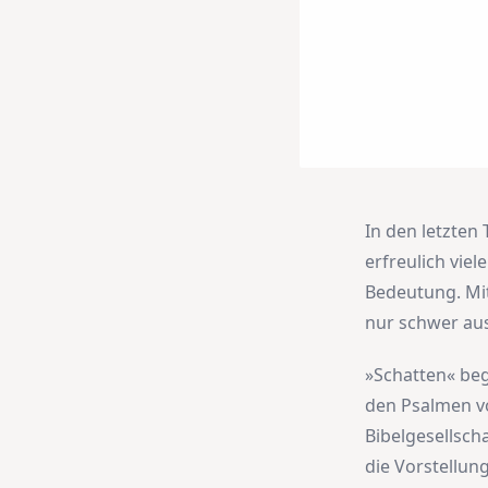
In den letzten
erfreulich vie
Bedeutung. Mit
nur schwer aus
»Schatten« beg
den Psalmen 
Bibelgesellscha
die Vorstellun