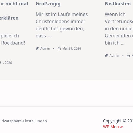
r nicht mal
Großzügig
Nistkasten
Mir ist im Laufe meines
Wenn ich
erklären
Christenlebens immer
Vertretungs
deutlicher geworden,
in den umli
piele ich
dass
...
Gemeinden 
r Rockband!
bin ich
...
Admin
Mai 29, 2026
Admin
31, 2026
Copyright © 
 Privatsphäre-Einstellungen
WP Moose