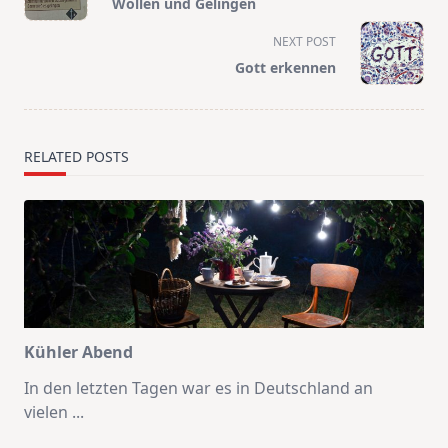
Wollen und Gelingen
subtitle
screen-
NEXT POST
reader-
Gott erkennen
text">Page</span>
RELATED POSTS
Kühler Abend
In den letzten Tagen war es in Deutschland an
vielen
...