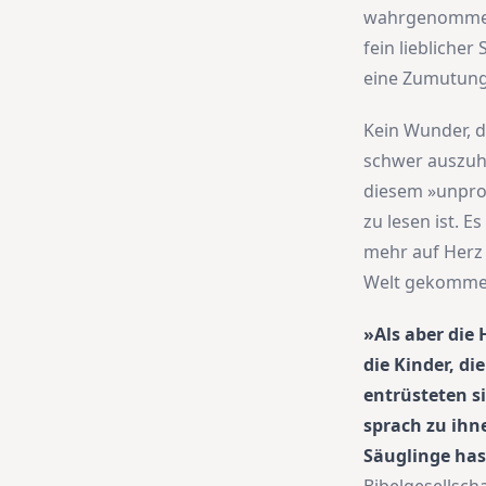
wahrgenommen
fein liebliche
eine Zumutung 
Kein Wunder, d
schwer auszuhal
diesem »unprof
zu lesen ist. 
mehr auf Herz 
Welt gekommen
»Als aber die 
die Kinder, d
entrüsteten s
sprach zu ihn
Säuglinge hast