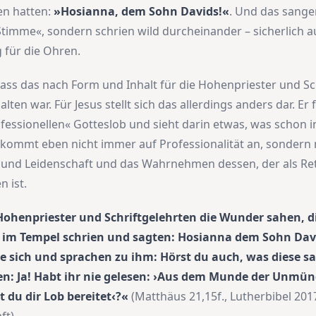
 hatten:
»Hosianna, dem Sohn Davids!«
. Und das sangen
r Stimme«, sondern schrien wild durcheinander – sicherlich 
für die Ohren.
ass das nach Form und Inhalt für die Hohenpriester und Sc
ten war. Für Jesus stellt sich das allerdings anders dar. Er 
essionellen« Gotteslob und sieht darin etwas, was schon 
Es kommt eben nicht immer auf Professionalität an, sondern
und Leidenschaft und das Wahrnehmen dessen, der als Rett
 ist.
Hohenpriester und Schriftgelehrten die Wunder sahen, di
ie im Tempel schrien und sagten: Hosianna dem Sohn Davi
ie sich und sprachen zu ihm: Hörst du auch, was diese s
en: Ja! Habt ihr nie gelesen: ›Aus dem Munde der Unmü
 du dir Lob bereitet‹?«
(Matthäus 21,15f., Lutherbibel 2017