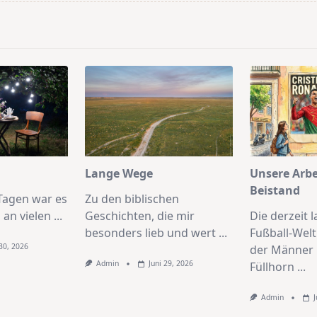
pan>
Lange Wege
Unsere Arbe
Beistand
 Tagen war es
Zu den biblischen
 an vielen
...
Geschichten, die mir
Die derzeit 
besonders lieb und wert
...
Fußball-Wel
 30, 2026
der Männer 
Admin
Juni 29, 2026
Füllhorn
...
Admin