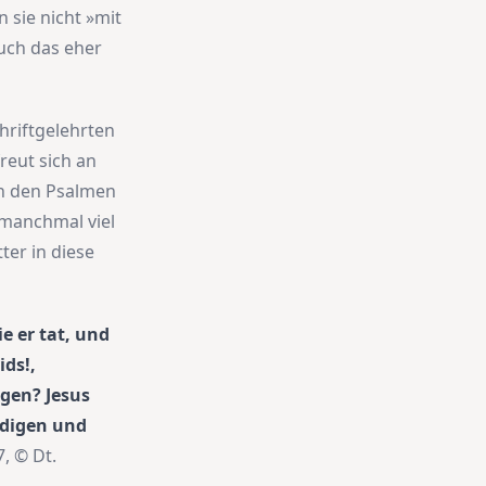
 sie nicht »mit
auch das eher
hriftgelehrten
freut sich an
in den Psalmen
 manchmal viel
er in diese
e er tat, und
ds!,
agen? Jesus
ndigen und
, © Dt.