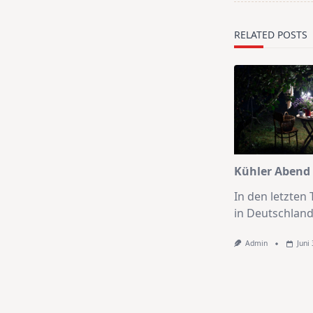
reader-
text">Page</s
RELATED POSTS
Kühler Abend
In den letzten
in Deutschland
Admin
Juni