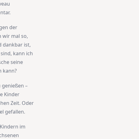
iveau
ntar.
ngen der
 wir mal so,
 dankbar ist,
sind, kann ich
sche seine
n kann?
u genießen –
se Kinder
hen Zeit. Oder
l gefallen.
 Kindern im
achsenen