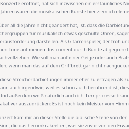
e Konzerte eröffnet, hat sich inzwischen ein erstaunliches N
r Jahren waren die musikalischen Künste hier ziemlich eleme
ber all die Jahre nicht geändert hat, ist, dass die Darbietu
chergruppen für musikalisch etwas geschulte Ohren, sagen
erausforderung darstellen. Als Gitarrenspieler, der froh und
lnen Töne auf meinem Instrument durch Bünde abgegrenzt 
achvollziehen. Wie soll man auf einer Geige oder auch Brat
den, wenn man das auf dem Griffbrett gar nicht nachgucke
d diese Streicherdarbietungen immer eher zu ertragen als z
ann auch irgendwie, weil es schon auch berührend ist, die
nd außerdem weiß natürlich auch ich: Lernprozesse brauc
akativer auszudrücken: Es ist noch kein Meister vom Himme
onzert kam mir an dieser Stelle die biblische Szene von den
Sinn, die das herumkrakeelten, was sie zuvor von den Erw