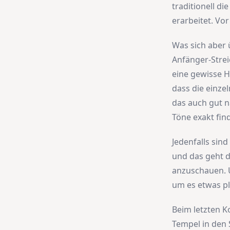
traditionell di
erarbeitet. Vo
Was sich aber ü
Anfänger-Strei
eine gewisse H
dass die einze
das auch gut n
Töne exakt fin
Jedenfalls sin
und das geht d
anzuschauen. U
um es etwas pl
Beim letzten K
Tempel in den 