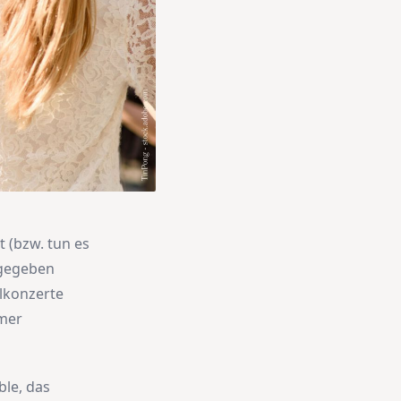
 (bzw. tun es
 gegeben
lkonzerte
mmer
ble, das