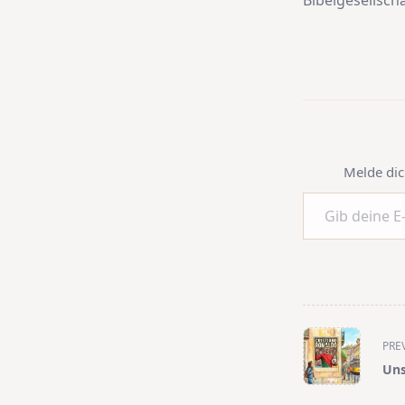
Bibelgesellscha
Melde dic
Gib deine E-Mail-Adresse ein ...
<span
PRE
class="nav-
Uns
subtitle
screen-