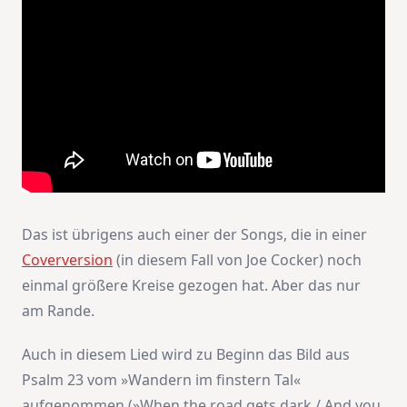
Das ist übrigens auch einer der Songs, die in einer
Coverversion
(in diesem Fall von Joe Cocker) noch
einmal größere Kreise gezogen hat. Aber das nur
am Rande.
Auch in diesem Lied wird zu Beginn das Bild aus
Psalm 23 vom »Wandern im finstern Tal«
aufgenommen (»When the road gets dark / And you