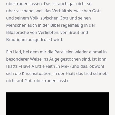
übertragen lassen. Das ist auch gar nicht so
überraschend, weil das Verhältnis zwischen Gott
und seinem Volk, zwischen Gott und seinen
Menschen auch in der Bibel regelmäßig in der
Bildsprache von Verliebten, von Braut und
Bräutigam ausgedrückt wird.
Ein Lied, bei dem mir die Parallelen wieder einmal in
besonderer Weise ins Auge gestochen sind, ist John
Hiatts »Have A Little Faith In Me« (und das, obwohl
sich die Krisensituation, in der Hiatt das Lied schrieb,
nicht auf Gott übertragen lässt):