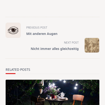
<span
PREVIOUS POST
class="nav-
Mit anderen Augen
subtitle
screen-
NEXT POST
reader-
Nicht immer alles gleichzeitig
text">Page</span>
RELATED POSTS