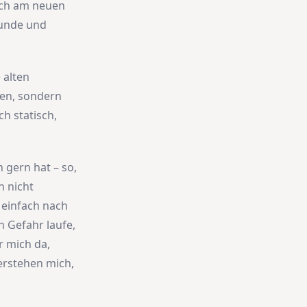
ich am neuen
eunde und
 alten
zen, sondern
h statisch,
 gern hat – so,
h nicht
 einfach nach
 Gefahr laufe,
r mich da,
erstehen mich,