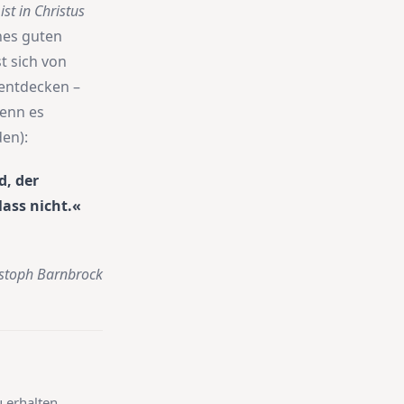
ist in Christus
ines guten
t sich von
entdecken –
wenn es
den):
d, der
ass nicht.«
stoph Barnbrock
 erhalten.