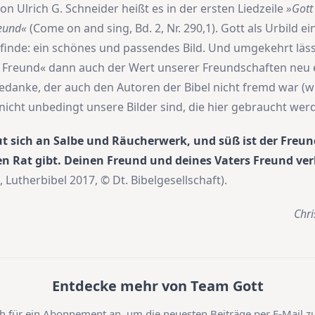
on Ulrich G. Schneider heißt es in der ersten Liedzeile
»Gott 
reund«
(Come on and sing, Bd. 2, Nr. 290,1). Gott als Urbild e
 finde: ein schönes und passendes Bild. Und umgekehrt läss
 Freund« dann auch der Wert unserer Freundschaften neu 
edanke, der auch den Autoren der Bibel nicht fremd war (
 nicht unbedingt unsere Bilder sind, die hier gebraucht wer
ut sich an Salbe und Räucherwerk, und süß ist der Freun
 Rat gibt. Deinen Freund und deines Vaters Freund verl
, Lutherbibel 2017, © Dt. Bibelgesellschaft).
Chri
Entdecke mehr von Team Gott
h für ein Abonnement an, um die neuesten Beiträge per E-Mail zu