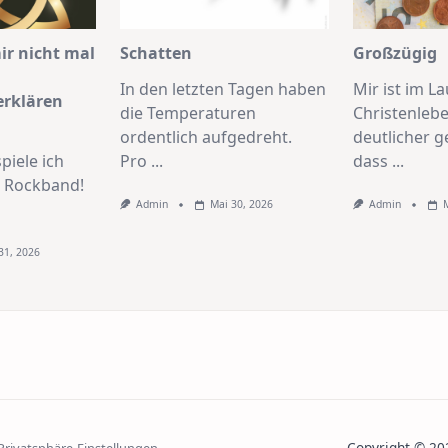
r nicht mal
Schatten
Großzügig
In den letzten Tagen haben
Mir ist im L
erklären
die Temperaturen
Christenleb
ordentlich aufgedreht.
deutlicher 
piele ich
Pro
...
dass
...
r Rockband!
Admin
Mai 30, 2026
Admin
31, 2026
Copyright © 
 Privatsphäre-Einstellungen