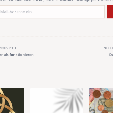
VIOUS POST
NEXT 
r als funktionieren
D
pan>