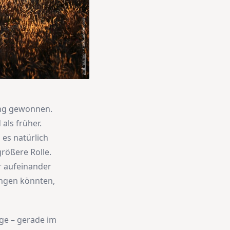
ung gewonnen.
als früher.
es natürlich
größere Rolle.
r aufeinander
ingen könnten,
üge – gerade im