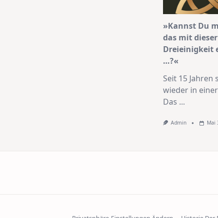
»Kannst Du mi
das mit dieser
Dreieinigkeit 
…?«
Seit 15 Jahren s
wieder in eine
Das
...
Admin
Mai 
Privatsphäre-Einstellungen Ändern
Historie Der