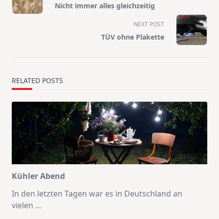
class="nav-
Nicht immer alles gleichzeitig
subtitle
screen-
NEXT POST
reader-
TÜV ohne Plakette
text">Page</span>
RELATED POSTS
Kühler Abend
In den letzten Tagen war es in Deutschland an
vielen
...