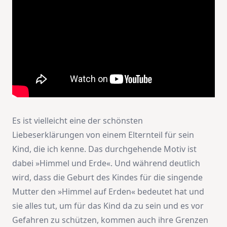
Es ist vielleicht eine der schönsten
Liebeserklärungen von einem Elternteil für sein
Kind, die ich kenne. Das durchgehende Motiv ist
dabei »Himmel und Erde«. Und während deutlich
wird, dass die Geburt des Kindes für die singende
Mutter den »Himmel auf Erden« bedeutet hat und
sie alles tut, um für das Kind da zu sein und es vor
Gefahren zu schützen, kommen auch ihre Grenzen