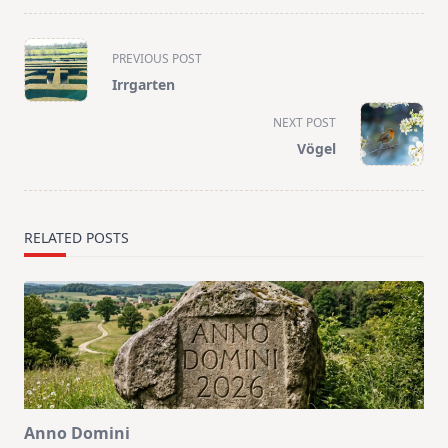
<span
PREVIOUS POST
class="nav-
Irrgarten
subtitle
screen-
NEXT POST
reader-
Vögel
text">Page</span>
RELATED POSTS
Anno Domini