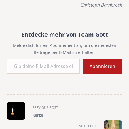
Christoph Barnbrock
Entdecke mehr von Team Gott
Melde dich für ein Abonnement an, um die neuesten
Beiträge per E-Mail zu erhalten.
Gib deine E-Mail-Adresse ein ...
Abonnieren
<span
PREVIOUS POST
class="nav-
Kerze
subtitle
screen-
NEXT POST