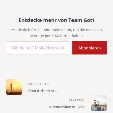
Entdecke mehr von Team Gott
Melde dich für ein Abonnement an, um die neuesten
Beiträge per E-Mail zu erhalten.
Gib deine E-Mail-Adresse ein ...
Abonnieren
<span
PREVIOUS POST
class="nav-
Freu dich nicht …
subtitle
screen-
NEXT POST
reader-
»Remember to live«
text">Page</span>