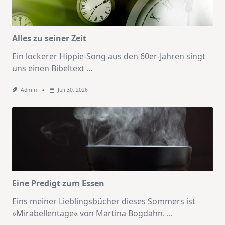
Alles zu seiner Zeit
Ein lockerer Hippie-Song aus den 60er-Jahren singt
uns einen Bibeltext
...
Admin
Juli 30, 2026
Eine Predigt zum Essen
Eins meiner Lieblingsbücher dieses Sommers ist
»Mirabellentage« von Martina Bogdahn.
...