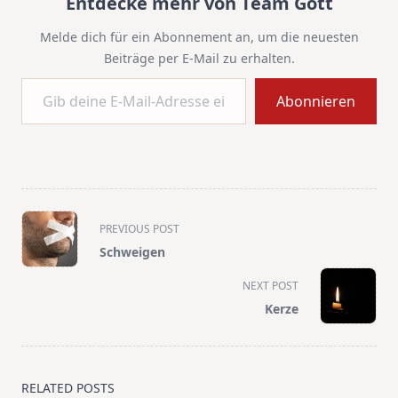
Entdecke mehr von Team Gott
Melde dich für ein Abonnement an, um die neuesten
Beiträge per E-Mail zu erhalten.
Gib deine E-Mail-Adresse ein ...
Abonnieren
<span
PREVIOUS POST
class="nav-
Schweigen
subtitle
screen-
NEXT POST
reader-
Kerze
text">Page</span>
RELATED POSTS