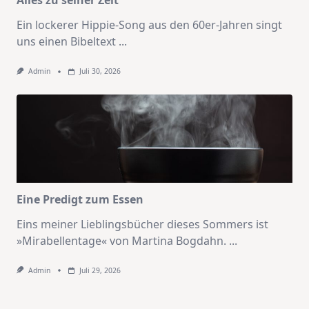
Alles zu seiner Zeit
Ein lockerer Hippie-Song aus den 60er-Jahren singt
uns einen Bibeltext
...
Admin
Juli 30, 2026
Eine Predigt zum Essen
Eins meiner Lieblingsbücher dieses Sommers ist
»Mirabellentage« von Martina Bogdahn.
...
Admin
Juli 29, 2026