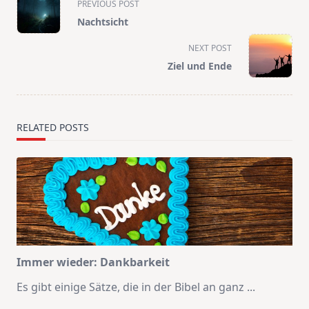
PREVIOUS POST
class="nav-
Nachtsicht
subtitle
screen-
NEXT POST
reader-
Ziel und Ende
text">Page</span>
RELATED POSTS
Immer wieder: Dankbarkeit
Es gibt einige Sätze, die in der Bibel an ganz
...