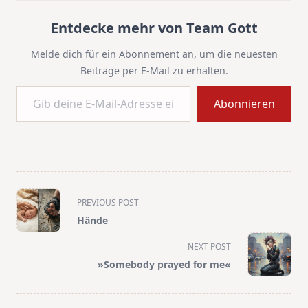
Entdecke mehr von Team Gott
Melde dich für ein Abonnement an, um die neuesten
Beiträge per E-Mail zu erhalten.
Gib deine E-Mail-Adresse ein ...
Abonnieren
<span
PREVIOUS POST
class="nav-
Hände
subtitle
screen-
NEXT POST
reader-
»Somebody prayed for me«
text">Page</span>