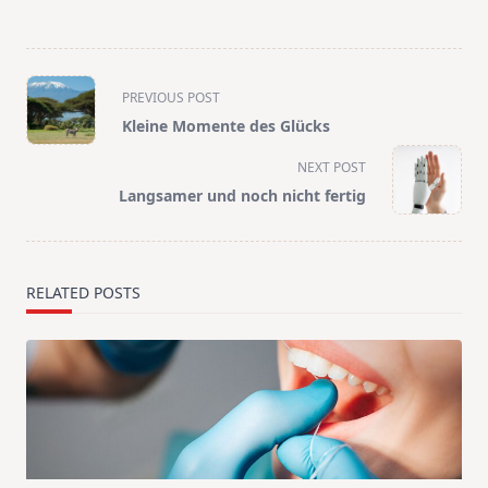
<span
PREVIOUS POST
class="nav-
Kleine Momente des Glücks
subtitle
screen-
NEXT POST
reader-
Langsamer und noch nicht fertig
text">Page</span>
RELATED POSTS