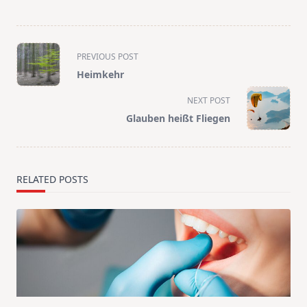
<span
PREVIOUS POST
class="nav-
Heimkehr
subtitle
screen-
NEXT POST
reader-
Glauben heißt Fliegen
text">Page</span>
RELATED POSTS