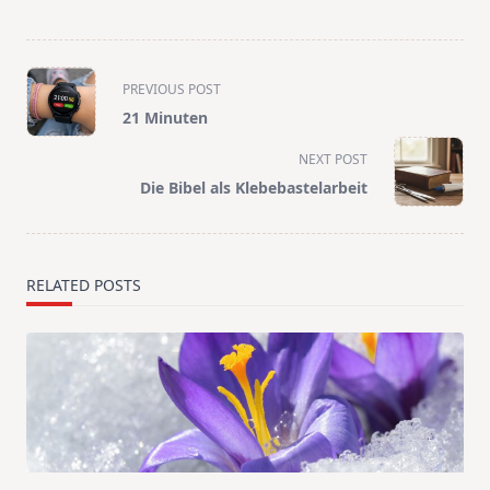
<span
PREVIOUS POST
class="nav-
21 Minuten
subtitle
screen-
NEXT POST
reader-
Die Bibel als Klebebastelarbeit
text">Page</span>
RELATED POSTS