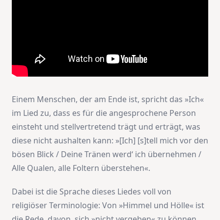
Einem Menschen, der am Ende ist, spricht das »Ich«
im Lied zu, dass es für die angesprochene Person
einsteht und stellvertretend trägt und erträgt, was
diese nicht aushalten kann: »[Ich] [s]tell mich vor den
bösen Blick / Deine Tränen werd‘ ich übernehmen /
Alle Qualen, alle Foltern überstehen«.
Dabei ist die Sprache dieses Liedes voll von
religiöser Terminologie: Von »Himmel und Hölle« ist
die Rede, davon, sich »nicht vergeben« zu können,