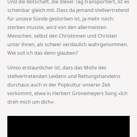
Und die Botschaft, die dieser Tag transportiert, ist es
scheinbar gleich mit. Dass da jemand stellvertretend
für unsere Sünde gestorben ist, ja mehr noch:
sterben musste, wird von den allermeisten
Menschen, selbst den Christinnen und Christen
unter ihnen, als schwer verdaulich wahrgenommen.
Wie soll ich das denn glauben?
Umso erstaunlicher ist, dass das Motiv des
stellvertretenden Leidens und Rettungshandelns
durchaus auch in der Popkultur unserer Zeit
vorkommt, etwa in Herbert Grönemeyers Song »Ich
dreh mich um dich«: