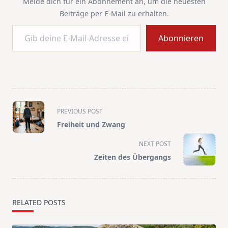
Melde dich für ein Abonnement an, um die neuesten
Beiträge per E-Mail zu erhalten.
Gib deine E-Mail-Adresse ein ...
Abonnieren
<span
PREVIOUS POST
class="nav-
Freiheit und Zwang
subtitle
screen-
NEXT POST
reader-
Zeiten des Übergangs
text">Page</span>
RELATED POSTS